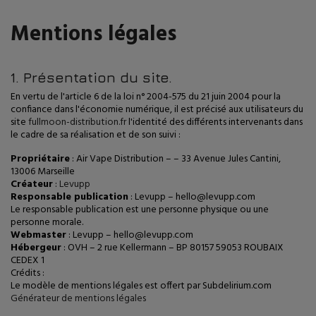
Mentions légales
1. Présentation du site.
En vertu de l'article 6 de la loi n° 2004-575 du 21 juin 2004 pour la
confiance dans l'économie numérique, il est précisé aux utilisateurs du
site
fullmoon-distribution.fr
l'identité des différents intervenants dans
le cadre de sa réalisation et de son suivi :
Propriétaire
: Air Vape Distribution – – 33 Avenue Jules Cantini,
13006 Marseille
Créateur
:
Levupp
Responsable publication
: Levupp – hello@levupp.com
Le responsable publication est une personne physique ou une
personne morale.
Webmaster
: Levupp – hello@levupp.com
Hébergeur
: OVH – 2 rue Kellermann – BP 80157 59053 ROUBAIX
CEDEX 1
Crédits :
Le modèle de mentions légales est offert par Subdelirium.com
Générateur de mentions légales