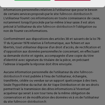
En tout état de cause Air Vape Distribution ne collecte des
informations personnelles relatives à l'utilisateur que pour le besoin
de certains services proposés par le site
fullmoon-distribution.fr
.
L'utilisateur fournit ces informations en toute connaissance de cause,
notamment lorsqu'il procède par lui-même à leur saisie. Il est alors
précisé à l'utilisateur du site
fullmoon-distribution.fr
l’obligation ou
non de fournir ces informations.
Conformément aux dispositions des articles 38 et suivants de la loi 78-
17 du 6 janvier 1978 relative à l’informatique, aux fichiers et aux
libertés, tout utilisateur dispose d’un droit d’accès, de rectification et
d’opposition aux données personnelles le concernant, en effectuant
sa demande écrite et signée, accompagnée d’une copie du titre
d’identité avec signature du titulaire de la pièce, en précisant
l’adresse à laquelle la réponse doit être envoyée.
Aucune information personnelle de l'utilisateur du site
fullmoon-
distribution.fr
n'est publiée à l'insu de l'utilisateur, échangée,
transférée, cédée ou vendue sur un support quelconque à des tiers.
Seule l'hypothèse du rachat de Air Vape Distribution et de ses droits
permettrait la transmission des dites informations à l'éventuel
acquéreur qui serait à son tour tenu de la même obligation de
conservation et de modification des données vis à vis de l'utilisateur
du site
fullmoon-distribution.fr
.