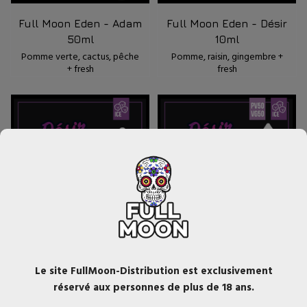
Full Moon Eden - Adam
Full Moon Eden - Désir
50ml
10ml
Pomme verte, cactus, pêche
Pomme, raisin, gingembre +
+ fresh
fresh
Full Moon Eden - Désir
Full Moon Eden - Désir
30ml
50ml
Le site FullMoon-Distribution est exclusivement
Pomme, raisin, gingembre +
Pomme, raisin, gingembre +
réservé aux personnes de plus de 18 ans.
fresh
fresh