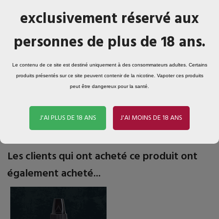
exclusivement réservé aux
personnes de plus de 18 ans.
Détails du produit
Le contenu de ce site est destiné uniquement à des consommateurs adultes. Certains
Référence
LAGOON-50
produits présentés sur ce site peuvent contenir de la nicotine. Vapoter ces produits
peut être dangereux pour la santé.
Références spécifiques
J'AI PLUS DE 18 ANS
J'AI MOINS DE 18 ANS
Les clients qui ont acheté ce produit ont
également acheté...