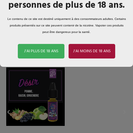
personnes de plus de 18 ans.
Conditionné en France
Bouteille de 50ML
Le contenu de ce site est destiné uniquement à des consommateurs adultes. Certains
produits présentés sur ce site peuvent contenir de la nicotine. Vapoter ces produits
peut être dangereux pour la santé.
Les clients qui ont acheté ce produit ont
J'AI PLUS DE 18 ANS
J'AI MOINS DE 18 ANS
également acheté...

